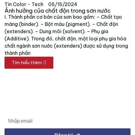
Tin Color - Tech
05/15/2024
Ảnh hưởng của chất độn trong sơn nước
I. Thành phần cơ bản của sơn bao gồm: – Chất tạo
màng (binder). – Bột màu (pigment). – Chất độn
(extenders). – Dung môi (solvent). – Phụ gia
(Additive). Trong đó, chất độn, một loại phụ gia hóa
chất ngành sơn nước (extenders) được sử dụng trong
thành phần
Tìm hiểu thêm
ĐĂNG KÝ NHẬN TIN TỪ COLOR - TECH
Cập nhật thông tin sản phẩm, tư vấn sản phẩm, tư vấn giải
pháp dành cho doanh nghiệp sản xuất của bạn