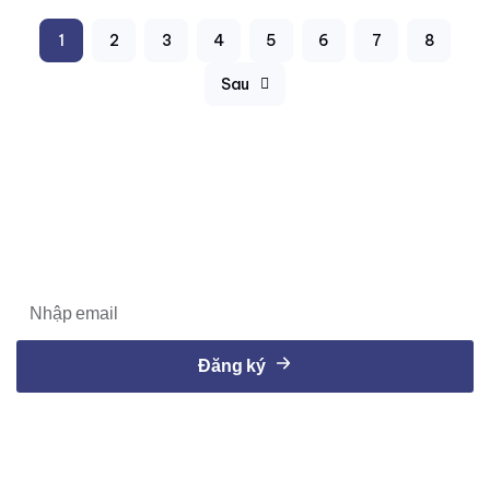
1
2
3
4
5
6
7
8
Sau
ĐĂNG KÝ NHẬN TIN TỪ COLOR - TECH
Cập nhật thông tin sản phẩm, tư vấn sản phẩm, tư vấn giải
pháp dành cho doanh nghiệp sản xuất của bạn
Đăng ký