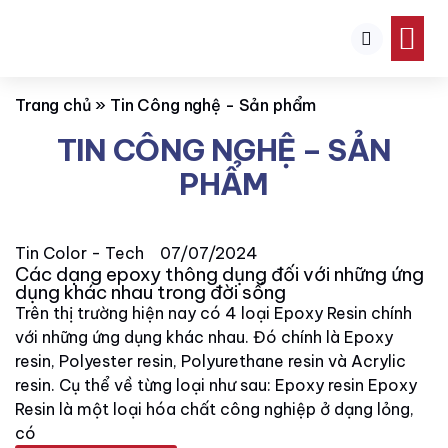
TRANG CHỦ
VỀ CHÚNG TÔI
SẢN PHẨM
TIN TỨC
Trang chủ
»
Tin Công nghệ - Sản phẩm
TIN CÔNG NGHỆ – SẢN
PHẨM
Tin Color - Tech
07/07/2024
Các dạng epoxy thông dụng đối với những ứng
dụng khác nhau trong đời sống
Trên thị trường hiện nay có 4 loại Epoxy Resin chính
với những ứng dụng khác nhau. Đó chính là Epoxy
resin, Polyester resin, Polyurethane resin và Acrylic
resin. Cụ thể về từng loại như sau: Epoxy resin Epoxy
Resin là một loại hóa chất công nghiệp ở dạng lỏng,
có