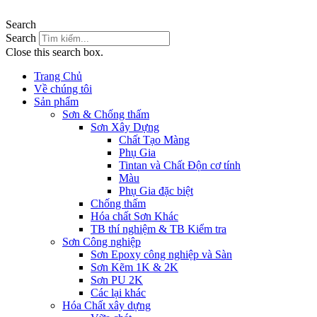
Search
Search
Close this search box.
Trang Chủ
Về chúng tôi
Sản phẩm
Sơn & Chống thấm
Sơn Xây Dựng
Chất Tạo Màng
Phụ Gia
Tintan và Chất Độn cơ tính
Màu
Phụ Gia đặc biệt
Chống thấm
Hóa chất Sơn Khác
TB thí nghiệm & TB Kiểm tra
Sơn Công nghiệp
Sơn Epoxy công nghiệp và Sàn
Sơn Kẽm 1K & 2K
Sơn PU 2K
Các lại khác
Hóa Chất xây dựng