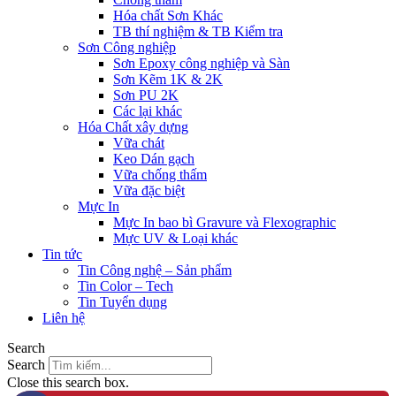
Hóa chất Sơn Khác
TB thí nghiệm & TB Kiểm tra
Sơn Công nghiệp
Sơn Epoxy công nghiệp và Sàn
Sơn Kẽm 1K & 2K
Sơn PU 2K
Các lại khác
Hóa Chất xây dựng
Vữa chát
Keo Dán gạch
Vữa chống thấm
Vữa đặc biệt
Mực In
Mực In bao bì Gravure và Flexographic
Mực UV & Loại khác
Tin tức
Tin Công nghệ – Sản phẩm
Tin Color – Tech
Tin Tuyển dụng
Liên hệ
Search
Search
Close this search box.