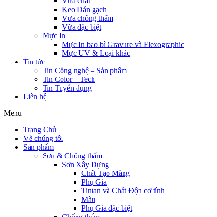
Vữa chát
Keo Dán gạch
Vữa chống thấm
Vữa đặc biệt
Mực In
Mực In bao bì Gravure và Flexographic
Mực UV & Loại khác
Tin tức
Tin Công nghệ – Sản phẩm
Tin Color – Tech
Tin Tuyển dụng
Liên hệ
Menu
Trang Chủ
Về chúng tôi
Sản phẩm
Sơn & Chống thấm
Sơn Xây Dựng
Chất Tạo Màng
Phụ Gia
Tintan và Chất Độn cơ tính
Màu
Phụ Gia đặc biệt
Chống thấm