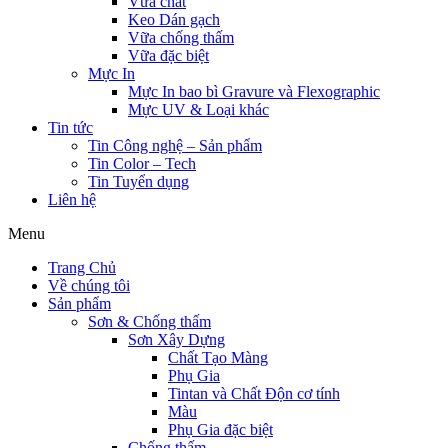
Vữa chát
Keo Dán gạch
Vữa chống thấm
Vữa đặc biệt
Mực In
Mực In bao bì Gravure và Flexographic
Mực UV & Loại khác
Tin tức
Tin Công nghệ – Sản phẩm
Tin Color – Tech
Tin Tuyển dụng
Liên hệ
Menu
Trang Chủ
Về chúng tôi
Sản phẩm
Sơn & Chống thấm
Sơn Xây Dựng
Chất Tạo Màng
Phụ Gia
Tintan và Chất Độn cơ tính
Màu
Phụ Gia đặc biệt
Chống thấm