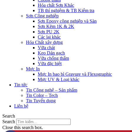
Hóa chất Sơn Khác
TB thí nghiệm & TB Kiểm tra
Sơn Công nghiệp
Sơn Epoxy công nghiệp và Sàn
Sơn Kẽm 1K & 2K
Sơn PU 2K
Các lại khác
Hóa Chất xây dựng
Vữa chát
Keo Dán gạch
Vữa chống thấm
Vữa đặc biệt
Mực In
Mực In bao bì Gravure và Flexographic
Mực UV & Loại khác
Tin tức
Tin Công nghệ – Sản phẩm
Tin Color – Tech
Tin Tuyển dụng
Liên hệ
Search
Search
Close this search box.