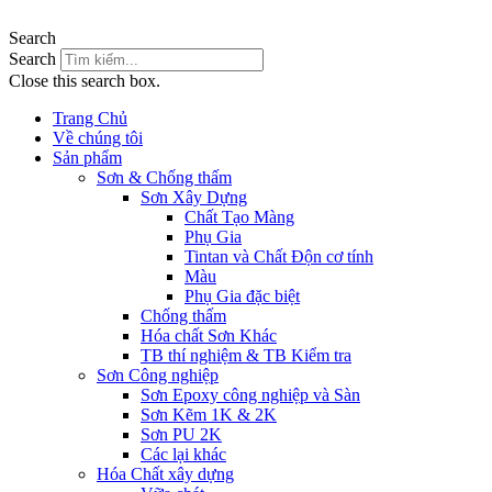
Search
Search
Close this search box.
Trang Chủ
Về chúng tôi
Sản phẩm
Sơn & Chống thấm
Sơn Xây Dựng
Chất Tạo Màng
Phụ Gia
Tintan và Chất Độn cơ tính
Màu
Phụ Gia đặc biệt
Chống thấm
Hóa chất Sơn Khác
TB thí nghiệm & TB Kiểm tra
Sơn Công nghiệp
Sơn Epoxy công nghiệp và Sàn
Sơn Kẽm 1K & 2K
Sơn PU 2K
Các lại khác
Hóa Chất xây dựng