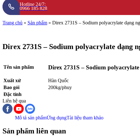
Hotline 24/7:
0966 185 828
Trang chủ
»
Sản phẩm
»
Direx 2731S – Sodium polyacrylate dạng n
Direx 2731S – Sodium polyacrylate dạng n
Direx 2731S – Sodium polyacrylate
Tên sản phẩm
Xuất xứ
Hàn Quốc
Bao gói
200kg/phuy
Đặc tính
Liên hệ qua
Mô tả sản phẩm
Ứng dụng
Tài liệu tham khảo
Sản phẩm liên quan