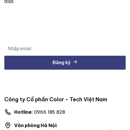
mật
ĐĂNG KÝ NHẬN TIN TỪ COLOR - TECH
Cập nhật thông tin sản phẩm, tư vấn sản phẩm, tư vấn giải
pháp dành cho doanh nghiệp sản xuất của bạn
Đăng ký
Công ty Cổ phần Color - Tech Việt Nam
Hotline:
0966 185 828
Văn phòng Hà Nội: