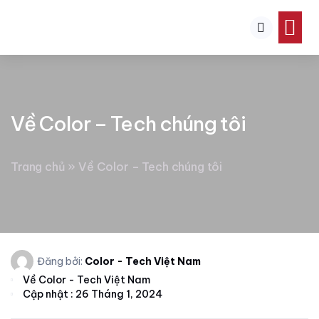
TRANG CHỦ
VỀ CHÚNG TÔI
SẢN PHẨM
TIN TỨC
Về Color – Tech chúng tôi
Trang chủ
»
Về Color – Tech chúng tôi
Đăng bởi:
Color - Tech Việt Nam
Về Color - Tech Việt Nam
Cập nhật : 26 Tháng 1, 2024